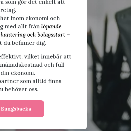
å som gör det enkelt att
öretag.
nhet inom ekonomi och
ig med allt från
löpande
nehantering och bolagsstart
–
t du befinner dig.
effektivt, vilket innebär att
t månadskostnad och full
 din ekonomi.
partner som alltid finns
du behöver oss.
i Kungsbacka