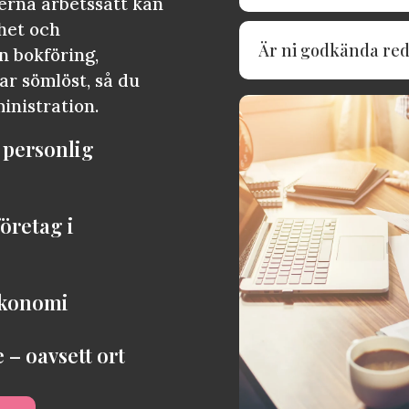
rna arbetssätt kan
het och
Är ni godkända red
in bokföring,
ar sömlöst, så du
inistration.
 personlig
öretag i
ekonomi
 – oavsett ort