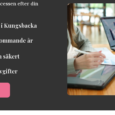
ocessen efter din
t i Kungsbacka
 kommande år
h säkert
vgifter