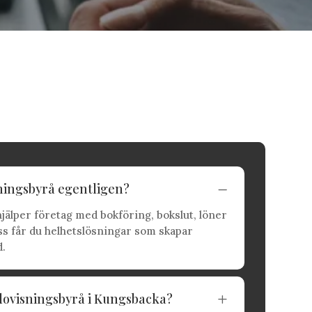
ningsbyrå egentligen?
K
jälper företag med bokföring, bokslut, löner
ss får du helhetslösningar som skapar
d.
edovisningsbyrå i Kungsbacka?
L