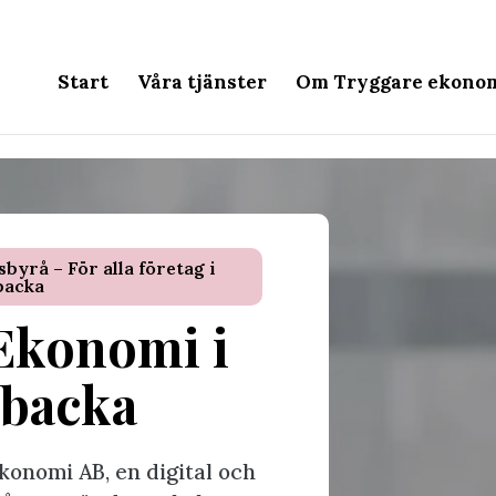
Start
Våra tjänster
Om Tryggare ekono
yrå – För alla företag i
backa
Ekonomi i
backa
konomi AB, en digital och