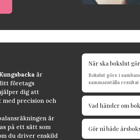
När ska bokslut gö
i Kungsbacka
är
Bokslut görs i samband
ditt företags
sammanställa resultat 
jälper dig att
t med precision och
Vad händer om boksl
t balansräkningen är
as på ett sätt som
Gör ni både årsbok
om du driver enskild