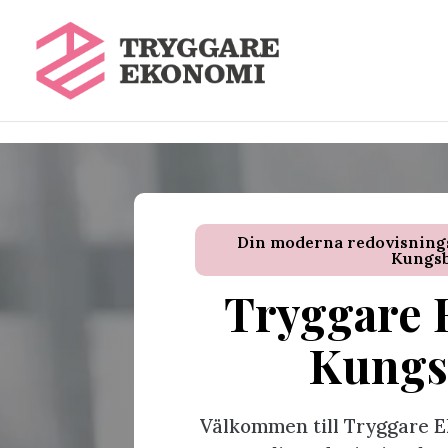
\n
\n
Din moderna redovisningsb
Kungs
Tryggare 
Kungs
Välkommen till Tryggare E