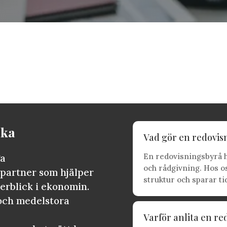
cka
Vad gör en redovis
En redovisningsbyrå h
ga
och rådgivning. Hos o
partner som hjälper
struktur och sparar ti
verblick i ekonomin.
 och medelstora
Varför anlita en r