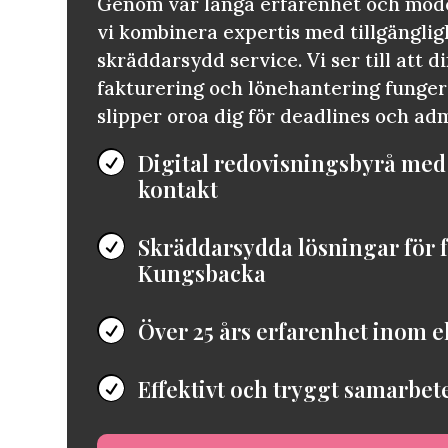
Genom vår långa erfarenhet och mode
vi kombinera expertis med tillgänglig
skräddarsydd service. Vi ser till att d
fakturering och lönehantering funger
slipper oroa dig för deadlines och adm
Digital redovisningsbyrå med

kontakt
Skräddarsydda lösningar för f

Kungsbacka
Över 25 års erfarenhet inom 

Effektivt och tryggt samarbete
