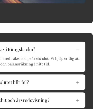
ras i Kungsbacka?
K
 med räkenskapsårets slut. Vi hjälper dig att
och balansräkning i rätt tid.
utet blir fel?
L
slut och årsredovisning?
L