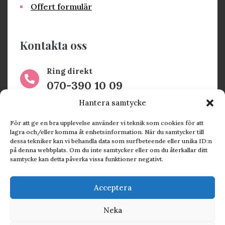
Offert formulär
Kontakta oss
Ring direkt

070-390 10 09
Hantera samtycke
Maila oss

För att ge en bra upplevelse använder vi teknik som cookies för att
jenny@tryggareekonomi.se
lagra och/eller komma åt enhetsinformation. När du samtycker till
dessa tekniker kan vi behandla data som surfbeteende eller unika ID:n
på denna webbplats. Om du inte samtycker eller om du återkallar ditt
Kontorsvägen 12, 246 43

samtycke kan detta påverka vissa funktioner negativt.
Löddeköpinge
Acceptera
Neka