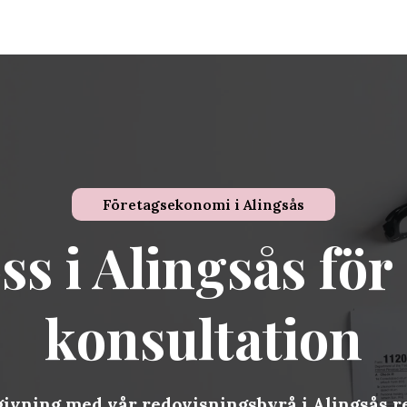
Företagsekonomi i
Alingsås
s i Alingsås för
konsultation
ivning med vår redovisningsbyrå i Alingsås r