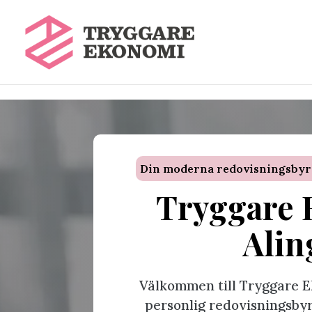
\n
\n
Din moderna redovisningsbyrå –
Tryggare 
Alin
Välkommen till Tryggare E
personlig redovisningsbyr