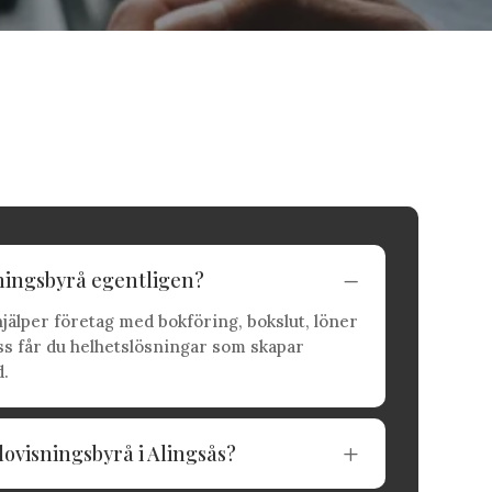
ningsbyrå egentligen?
K
jälper företag med bokföring, bokslut, löner
ss får du helhetslösningar som skapar
d.
dovisningsbyrå i Alingsås?
L