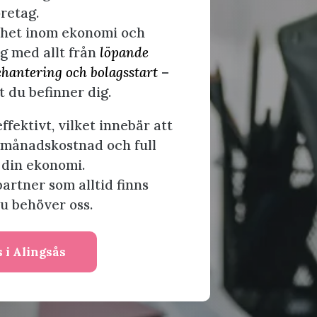
öretag.
nhet inom ekonomi och
ig med allt från
löpande
nehantering och bolagsstart
–
t du befinner dig.
effektivt, vilket innebär att
t månadskostnad och full
 din ekonomi.
partner som alltid finns
du behöver oss.
 i Alingsås