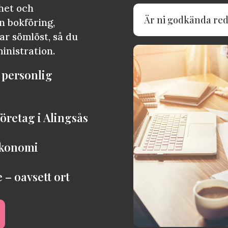
het och
Är ni godkända red
in bokföring,
ar sömlöst, så du
inistration.
 personlig
öretag i Alingsås
ekonomi
 – oavsett ort