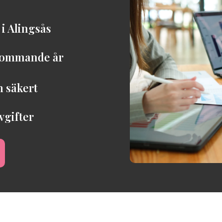
i Alingsås
 kommande år
h säkert
vgifter