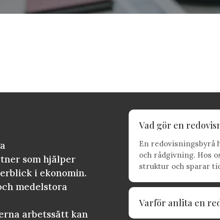
Vad gör en redovis
En redovisningsbyrå h
ga
och rådgivning. Hos o
tner som hjälper
struktur och sparar ti
verblick i ekonomin.
 och medelstora
Varför anlita en re
rna arbetssätt kan