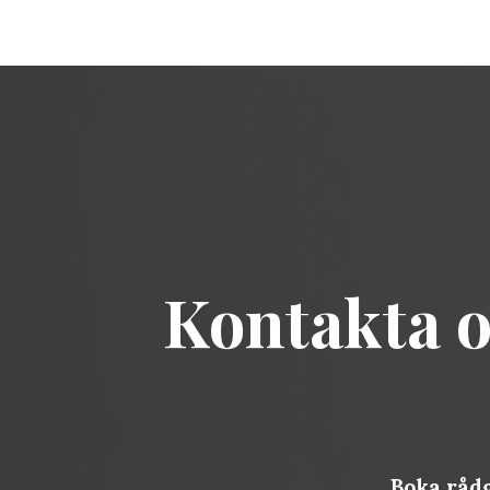
Kontakta os
Boka rådg