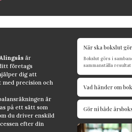
När ska bokslut gör
 Alingsås
är
Bokslut görs i samband
ditt företags
sammanställa resultat 
jälper dig att
t med precision och
Vad händer om boksl
t balansräkningen är
as på ett sätt som
Gör ni både årsbok
om du driver enskild
ocessen efter din