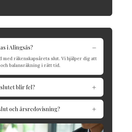
as i Alingsås?
K
 med räkenskapsårets slut. Vi hjälper dig att
och balansräkning i rätt tid.
utet blir fel?
L
slut och årsredovisning?
L