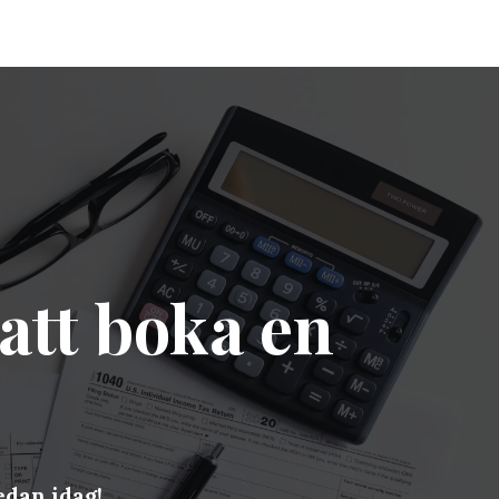
 att boka en
edan idag!