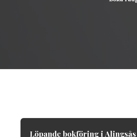
Löpande bokföring i
Alingsås