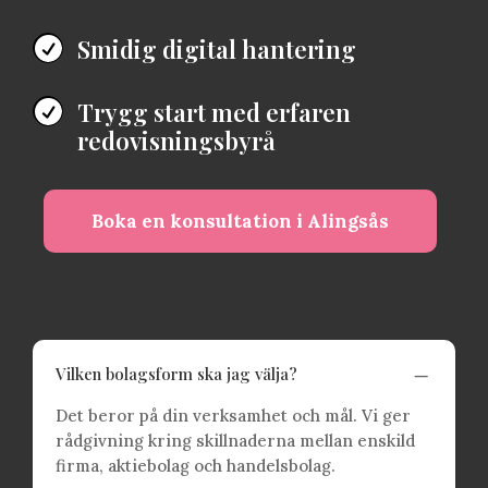
Smidig digital hantering

Trygg start med erfaren

redovisningsbyrå
Boka en konsultation i Alingsås
K
Vilken bolagsform ska jag välja?
Det beror på din verksamhet och mål. Vi ger
rådgivning kring skillnaderna mellan enskild
firma, aktiebolag och handelsbolag.