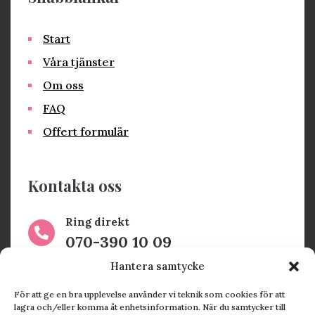
Start
Våra tjänster
Om oss
FAQ
Offert formulär
Kontakta oss
Ring direkt

070-390 10 09
Hantera samtycke
Maila oss

För att ge en bra upplevelse använder vi teknik som cookies för att
jenny@tryggareekonomi.se
lagra och/eller komma åt enhetsinformation. När du samtycker till