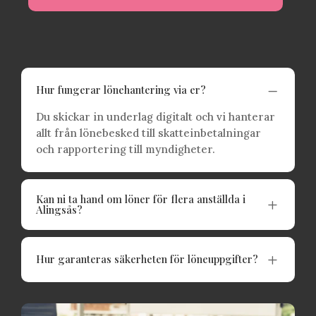
K
Hur fungerar lönehantering via er?
Du skickar in underlag digitalt och vi hanterar
allt från lönebesked till skatteinbetalningar
och rapportering till myndigheter.
Kan ni ta hand om löner för flera anställda i
L
Alingsås?
L
Hur garanteras säkerheten för löneuppgifter?