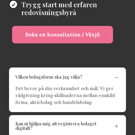
Trygg start med erfaren

redovisningsbyrå
Boka en konsultation i Växjö
K
Vilken bolagsform ska jag välja?
Det beror på din verksamhet och mål. Vi ger
rådgivning kring skillnaderna mellan enskild
firma, aktiebolag och handelsbolag.
Kan ni hjälpa mig att registrera bolaget
L
digitalt?