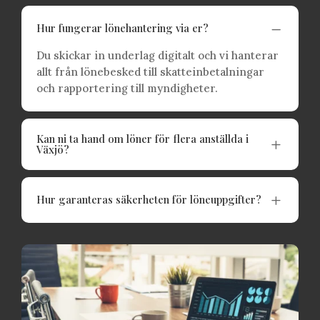
K
Hur fungerar lönehantering via er?
Du skickar in underlag digitalt och vi hanterar
allt från lönebesked till skatteinbetalningar
och rapportering till myndigheter.
Kan ni ta hand om löner för flera anställda i
L
Växjö?
L
Hur garanteras säkerheten för löneuppgifter?