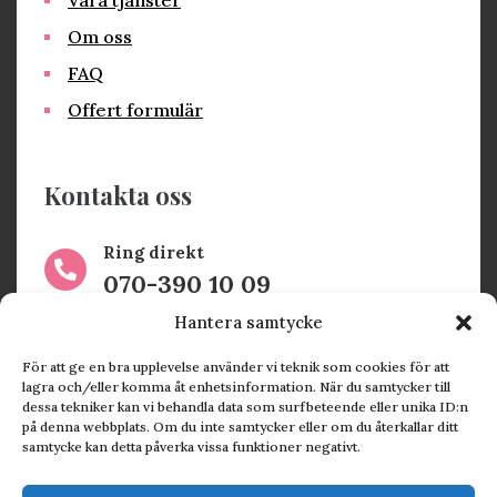
Våra tjänster
Om oss
FAQ
Offert formulär
Kontakta oss
Ring direkt

070-390 10 09
Hantera samtycke
Maila oss

För att ge en bra upplevelse använder vi teknik som cookies för att
jenny@tryggareekonomi.se
lagra och/eller komma åt enhetsinformation. När du samtycker till
dessa tekniker kan vi behandla data som surfbeteende eller unika ID:n
på denna webbplats. Om du inte samtycker eller om du återkallar ditt
Kontorsvägen 12, 246 43

samtycke kan detta påverka vissa funktioner negativt.
Löddeköpinge