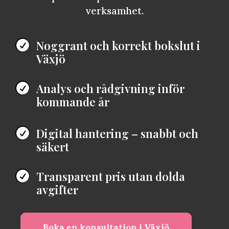
verksamhet.
Noggrant och korrekt bokslut i

Växjö
Analys och rådgivning inför

kommande år
Digital hantering – snabbt och

säkert
Transparent pris utan dolda

avgifter
Boka en konsultation i Växjö